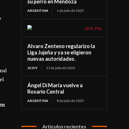
su perro en Mendoza
ARGENTINA
1 de julio de 2025
e
Alvaro Zenteno regularizo la
Liga Jujeña y ya se eligieron
nuevas autoridades.
JUJUY
11 de julio de 2025
inal
el
Ángel Di María vuelve a
Rosario Central
ARGENTINA
8 de julio de 2025
en
Articulos recientes