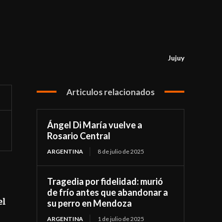
Jujuy
Articulos relacionados
Ángel Di María vuelve a
Rosario Central
ARGENTINA
8 de julio de 2025
Tragedia por fidelidad: murió
de frío antes que abandonar a
el
su perro en Mendoza
ARGENTINA
1 de julio de 2025