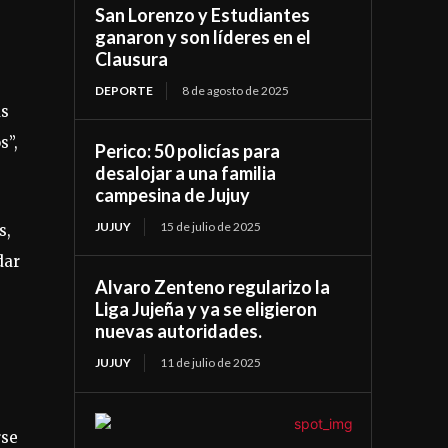
San Lorenzo y Estudiantes
ganaron y son líderes en el
Clausura
DEPORTE
8 de agosto de 2025
ás
s”,
Perico: 50 policías para
desalojar a una familia
campesina de Jujuy
JUJUY
15 de julio de 2025
s,
dar
Alvaro Zenteno regularizo la
Liga Jujeña y ya se eligieron
nuevas autoridades.
JUJUY
11 de julio de 2025
rse