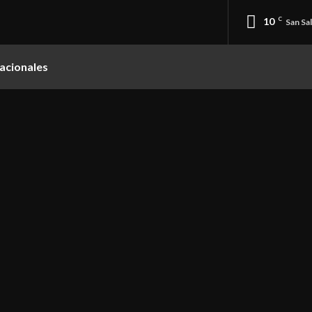
10
C
San Sa
acionales