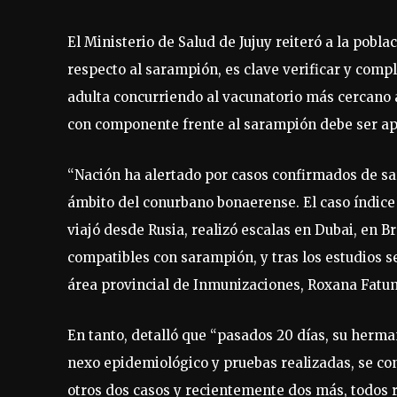
El Ministerio de Salud de Jujuy reiteró a la pobl
respecto al sarampión, es clave verificar y com
adulta concurriendo al vacunatorio más cercano al
con componente frente al sarampión debe ser apli
“Nación ha alertado por casos confirmados de s
ámbito del conurbano bonaerense. El caso índic
viajó desde Rusia, realizó escalas en Dubai, en B
compatibles con sarampión, y tras los estudios se
área provincial de Inmunizaciones, Roxana Fatu
En tanto, detalló que “pasados 20 días, su herm
nexo epidemiológico y pruebas realizadas, se c
otros dos casos y recientemente dos más, todos r