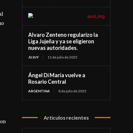
al
mo
Alvaro Zenteno regularizo la
Liga Jujeña y ya se eligieron
nuevas autoridades.
JUJUY
11 de julio de 2025
Ángel Di María vuelve a
Rosario Central
ARGENTINA
8 de julio de 2025
Articulos recientes
ron