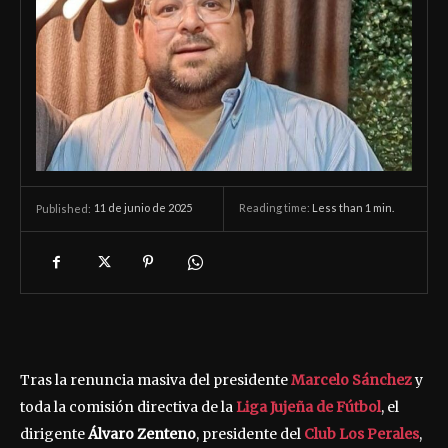
11 de junio de 2025
Reading time:
Less than 1
min.
Published:
Tras la renuncia masiva del presidente
Marcelo Sánchez
y
toda la comisión directiva de la
Liga Jujeña de Fútbol
, el
dirigente
Álvaro Zenteno
, presidente del
Club Los Perales
,