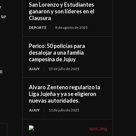
San Lorenzo y Estudiantes
e
ganaron y son líderes en el
 se
Clausura
DEPORTE
8 de agosto de 2025
Perico: 50 policías para
desalojar a una familia
campesina de Jujuy
JUJUY
15 de julio de 2025
on
Alvaro Zenteno regularizo la
Liga Jujeña y ya se eligieron
nuevas autoridades.
JUJUY
11 de julio de 2025