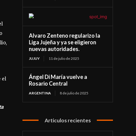
el
o
Alvaro Zenteno regularizo la
Liga Jujeña y ya se eligieron
lio,
nuevas autoridades.
JUJUY
11 de julio de 2025
Ángel Di María vuelve a
 el
Rosario Central
ARGENTINA
8 de julio de 2025
ta
Articulos recientes