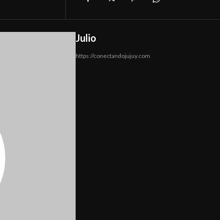
Julio
https://conectandojujuy.com