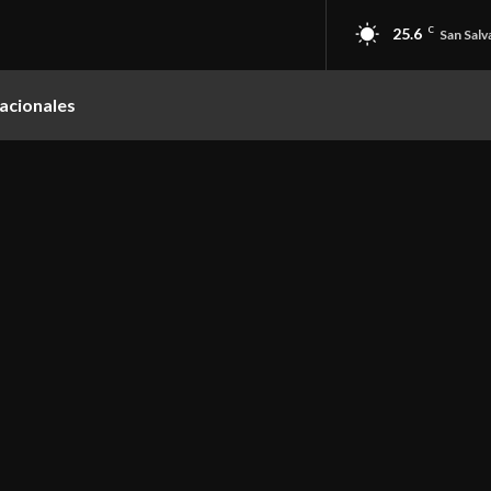
25.6
C
San Salv
acionales