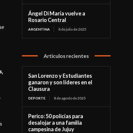
Ángel Di María vuelve a
Rosario Central
se
ARGENTINA
8 de julio de 2025
,
Articulos recientes
s,
San Lorenzo y Estudiantes
ganaron y son líderes en el
Clausura
o
DEPORTE
8 de agosto de 2025
Perico: 50 policías para
desalojar a una familia
a
campesina de Jujuy