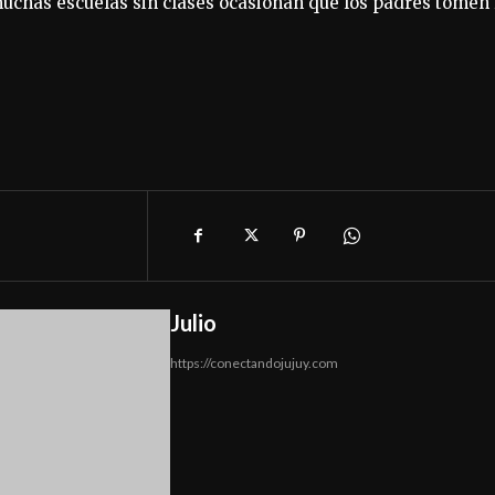
uchas escuelas sin clases ocasionan que los padres tomen 
Julio
https://conectandojujuy.com