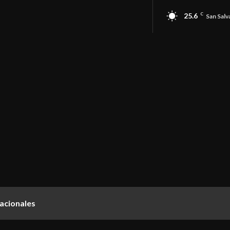
25.6
C
San Salv
acionales