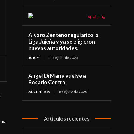
Alvaro Zenteno regularizo la
Liga Jujeña y ya se eligieron
nuevas autoridades.
JUJUY
11 de julio de 2025
Ángel Di María vuelve a
Rosario Central
ARGENTINA
8 de julio de 2025
a
Articulos recientes
los