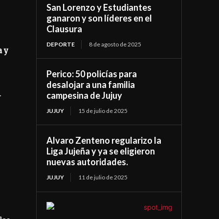
San Lorenzo y Estudiantes
ganaron y son líderes en el
Clausura
DEPORTE
8 de agosto de 2025
a y
Perico: 50 policías para
desalojar a una familia
.
campesina de Jujuy
JUJUY
15 de julio de 2025
Alvaro Zenteno regularizo la
Liga Jujeña y ya se eligieron
nuevas autoridades.
e
JUJUY
11 de julio de 2025