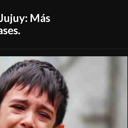
 Jujuy: Más
ases.