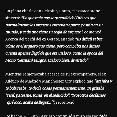
En plena charla con Beltrán y Souto, el exatacante se
sinceró:
“Lo que más nos sorprendió del Dibu es que
normalmente los arqueros entrenan aparte y están en su
mundo, y cada uno tiene su regla de arquero”,
comenzó.
Acerca del perfil del ex Getafe, añadió:
“Es difícil saber
cómo es el arquero que viene, pero con Dibu nos dimos
cuenta apenas llegó de que era un loco, como la época del
Mono (Germán) Burgos. Un loco bien, divertido”.
Mientras rememoraba acerca de su excompañero, el ex
Atlético de Madrid y Manchester City explicó que
“atajaba y
te bolaceaba, te decía cosas permanentemente. Te gritaba
‘vení, pateame, tomá’ en el reducido”. “Nosotros decíamos
´qué loco, acaba de llegar…´”
, reconoció.
De hecho, «El Kun» Agüero continuó a puro elogio:
“Ahí