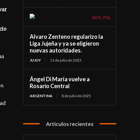
var
cio
Alvaro Zenteno regularizo la
Liga Jujeña y ya se eligieron
nuevas autoridades.
ma
JUJUY
11 de julio de 2025
Ángel Di María vuelve a
o.
Rosario Central
ARGENTINA
8 de julio de 2025
dad
Articulos recientes