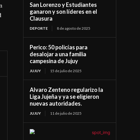
San Lorenzo y Estudiantes
n
ganaron y son líderes en el
d
Clausura
DEPORTE
8 de agosto de 2025
Perico: 50 policías para
desalojar a una familia
campesina de Jujuy
JUJUY
15 de julio de 2025
Alvaro Zenteno regularizo la
Liga Jujeña y ya se eligieron
nuevas autoridades.
JUJUY
11 de julio de 2025