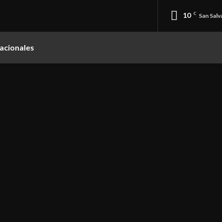
10
C
San Salv
acionales