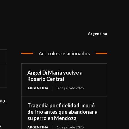
Argentina
Articulos relacionados
Ángel Di María vuelve a
Rosario Central
ARGENTINA
8 de julio de 2025
ivo
Tragedia por fidelidad: murió
de frío antes que abandonar a
su perro en Mendoza
o
ARGENTINA
1 de julio de 2025