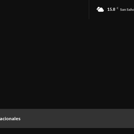
15.8
C
San Salv
acionales