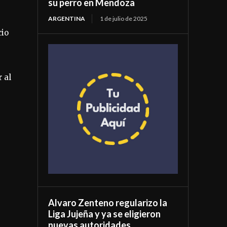
su perro en Mendoza
ARGENTINA
1 de julio de 2025
cio
 al
Alvaro Zenteno regularizo la
Liga Jujeña y ya se eligieron
nuevas autoridades.