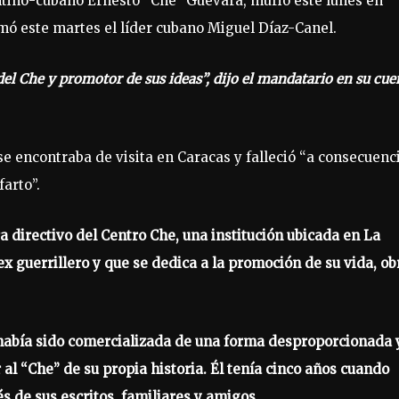
ntino-cubano Ernesto “Che” Guevara, murió este lunes en
rmó este martes el líder cubano Miguel Díaz-Canel.
el Che y promotor de sus ideas”, dijo el mandatario en su cue
e encontraba de visita en Caracas y falleció “a consecuenc
arto”.
a directivo del Centro Che, una institución ubicada en La
x guerrillero y que se dedica a la promoción de su vida, ob
había sido comercializada de una forma desproporcionada 
al “Che” de su propia historia. Él tenía cinco años cuando
 de sus escritos, familiares y amigos.