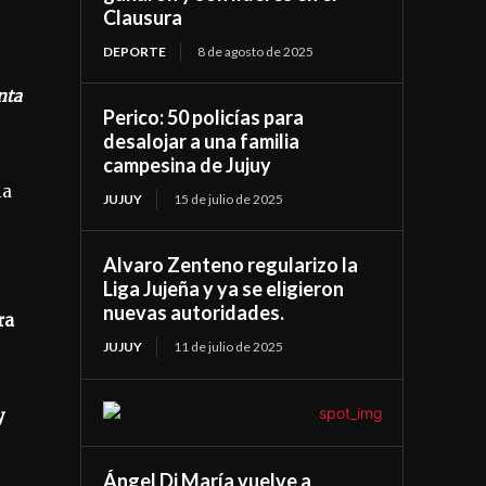
Clausura
DEPORTE
8 de agosto de 2025
nta
Perico: 50 policías para
desalojar a una familia
campesina de Jujuy
ia
JUJUY
15 de julio de 2025
Alvaro Zenteno regularizo la
Liga Jujeña y ya se eligieron
nuevas autoridades.
ra
JUJUY
11 de julio de 2025
y
Ángel Di María vuelve a