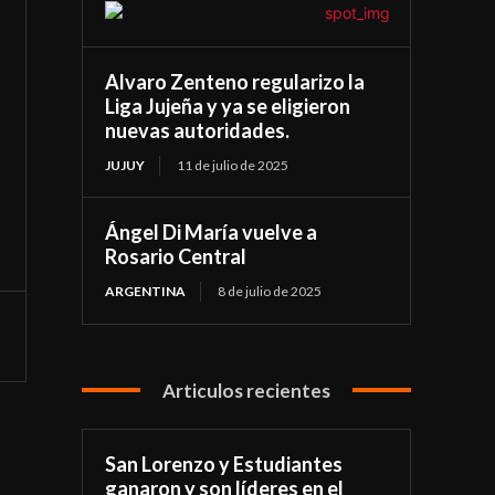
Alvaro Zenteno regularizo la
Liga Jujeña y ya se eligieron
nuevas autoridades.
JUJUY
11 de julio de 2025
Ángel Di María vuelve a
Rosario Central
ARGENTINA
8 de julio de 2025
Articulos recientes
San Lorenzo y Estudiantes
ganaron y son líderes en el