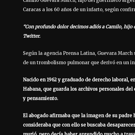
Camilo Guevara March, hijo del guerrillero arge
Caracas a los 60 años de un infarto, según confi
“Con profundo dolor decimos adiós a Camilo, hijo d
Twitter.
Según la agencia Prensa Latina, Guevara March s
de un trombolismo pulmonar que derivó en un inf
Nacido en 1962 y graduado de derecho laboral, er
Habana, que guarda los archivos personales del e
y pensamiento.
El abogado afirmaba que la imagen de su padre 
consideraba que con ello se buscaba desaparecer 
murió, pero decía haber aprendido mucho a través