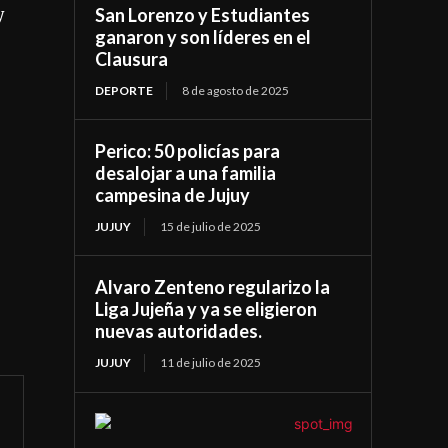
San Lorenzo y Estudiantes
y
ganaron y son líderes en el
Clausura
DEPORTE
8 de agosto de 2025
Perico: 50 policías para
desalojar a una familia
campesina de Jujuy
JUJUY
15 de julio de 2025
Alvaro Zenteno regularizo la
Liga Jujeña y ya se eligieron
nuevas autoridades.
JUJUY
11 de julio de 2025