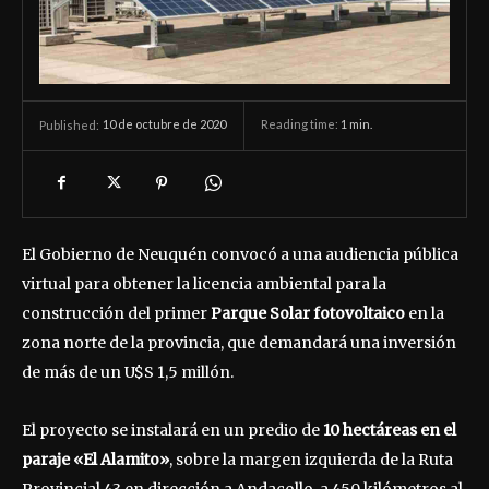
10 de octubre de 2020
Reading time:
1
min.
Published:
El Gobierno de Neuquén convocó a una audiencia pública
virtual para obtener la licencia ambiental para la
construcción del primer
Parque Solar fotovoltaico
en la
zona norte de la provincia, que demandará una inversión
de más de un U$S 1,5 millón.
El proyecto se instalará en un predio de
10 hectáreas en el
paraje «El Alamito»
, sobre la margen izquierda de la Ruta
Provincial 43 en dirección a Andacollo, a 450 kilómetros al