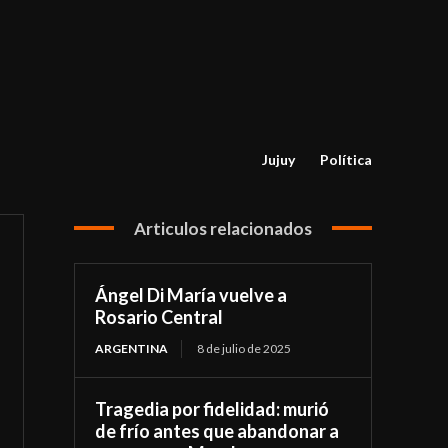
Jujuy
Política
Articulos relacionados
Ángel Di María vuelve a
Rosario Central
ARGENTINA
8 de julio de 2025
Tragedia por fidelidad: murió
de frío antes que abandonar a