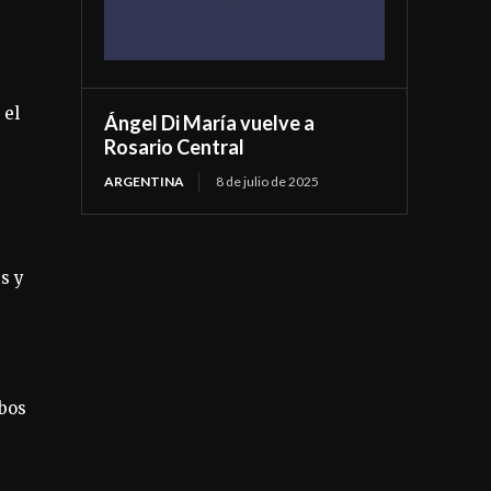
 el
Ángel Di María vuelve a
Rosario Central
ARGENTINA
8 de julio de 2025
s y
bos