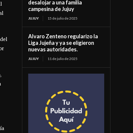
desalojar a una familia
l
campesina de Jujuy
al
JUJUY
15 de julio de 2025
Alvaro Zenteno regularizo la
 del
Liga Jujeña y ya se eligieron
or
nuevas autoridades.
JUJUY
11 de julio de 2025
,
a
ía