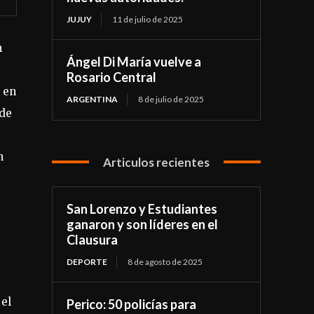
JUJUY
11 de julio de 2025
n
Ángel Di María vuelve a
Rosario Central
e en
ARGENTINA
8 de julio de 2025
 de
n
Articulos recientes
San Lorenzo y Estudiantes
ganaron y son líderes en el
Clausura
DEPORTE
8 de agosto de 2025
 el
Perico: 50 policías para