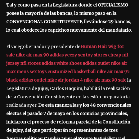
Tal y como pasa en la Legislatura donde el OFICIALISMO
posee la mayoría de las bancas, lo mismo paso en la
CONVENCIONAL CONSTITUYENTE, llevándose 29 bancas,
lo cual obedece los caprichos nuevamente del mandatario
.
El vicegobernador y presidente de
Human Hair wig for
sale
nike air max 90
adidas yeezy
sex toy stores
cheap nfl
jersey
nfl stores
adidas white shoes
adidas outlet
nike air
max mens
sex toys
customized basketball
nike air max 95
black
adidas outlet
nike air jordan 4
nike air max 90 sale
la
Legislatura de Jujuy, Carlos Haquim, habilitó la realización
de la Convención Constituyente en la sesión preparatoria
realizada ayer.
De esta manera las y los 48 convencionales
electos el pasado 7 de mayo en los comicios provinciales,
iniciaron el proceso de reforma parcial de la Constitución
de Jujuy, del que participarán representantes de tres
fuerzas políticas: Cambia Jujuy, el Frente Justicialista y el