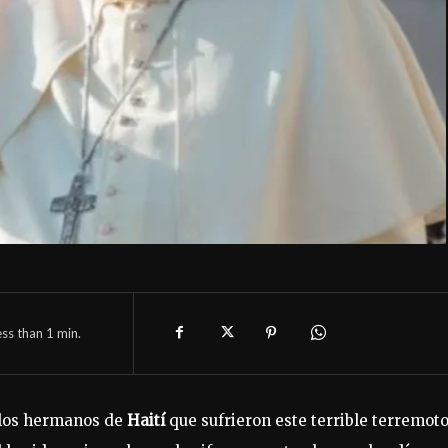
ess than 1
min.
 los hermanos de
Haití
que sufrieron este terrible terremoto