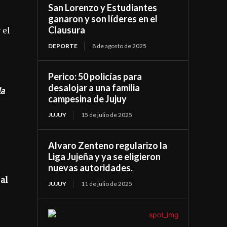
San Lorenzo y Estudiantes
ganaron y son líderes en el
Clausura
 el
DEPORTE
8 de agosto de 2025
Perico: 50 policías para
desalojar a una familia
la
campesina de Jujuy
JUJUY
15 de julio de 2025
Alvaro Zenteno regularizo la
Liga Jujeña y ya se eligieron
nuevas autoridades.
al
JUJUY
11 de julio de 2025