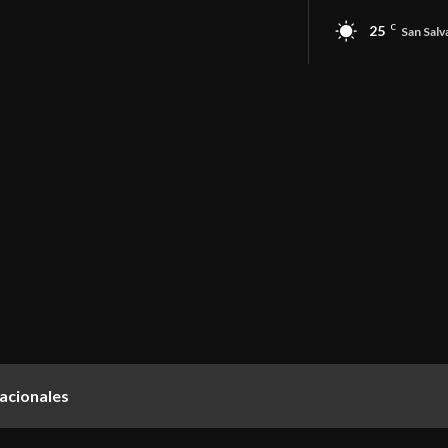
25
C
San Salv
acionales