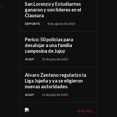
San Lorenzo y Estudiantes
las
ganaron y son líderes en el
Clausura
DEPORTE
8 de agosto de 2025
Perico: 50 policías para
desalojar a una familia
campesina de Jujuy
JUJUY
15 de julio de 2025
Alvaro Zenteno regularizo la
Liga Jujeña y ya se eligieron
nuevas autoridades.
JUJUY
11 de julio de 2025