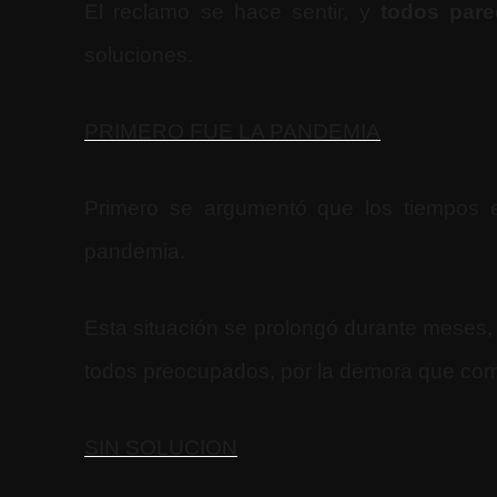
El reclamo se hace sentir, y
todos pare
soluciones.
PRIMERO FUE LA PANDEMIA
Primero se argumentó que los tiempos 
pandemia.
Esta situación se prolongó durante meses, 
todos preocupados, por la demora que compl
SIN SOLUCION