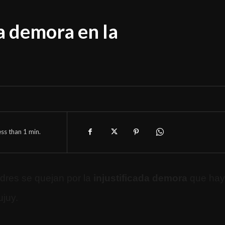
a demora en la
ess than 1
min.
dres se quejan por la
injustificada demora
que hay
ujuy.