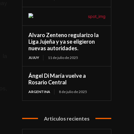
hay
Alvaro Zenteno regularizo la
Liga Jujeña y ya se eligieron
nuevas autoridades.
 la
JUJUY
11 de julio de 2025
Ángel Di María vuelve a
Rosario Central
os,
ARGENTINA
8 de julio de 2025
Articulos recientes