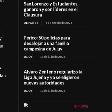
mo
San Lorenzo y Estudiantes
ganaron y son líderes en el
Clausura
DEPORTE
8 de agosto de 2025
e
Perico: 50 policías para
y
desalojar a una familia
ue
campesina de Jujuy
JUJUY
15 de julio de 2025
o
Alvaro Zenteno regularizo la
dan
Liga Jujeña y ya se eligieron
nuevas autoridades.
JUJUY
11 de julio de 2025
a