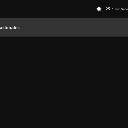
25
C
San Salv
acionales