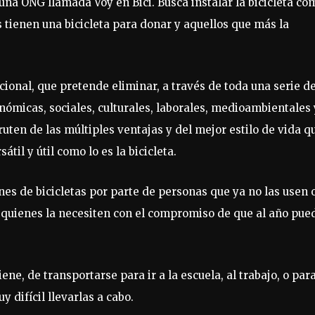
una ONG llamada Voy en Bici. Busca instalar la bicicleta co
 tienen una bicicleta para donar y aquellos que más la
cional, que pretende eliminar, a través de toda una serie d
onómicas, sociales, culturales, laborales, medioambientales 
uten de las múltiples ventajas y del mejor estilo de vida q
il y útil como lo es la bicicleta.
nes de bicicletas por parte de personas que ya no las usen 
a quienes la necesiten con el compromiso de que al año pue
iene, de transportarse para ir a la escuela, al trabajo, o par
y difícil llevarlas a cabo.