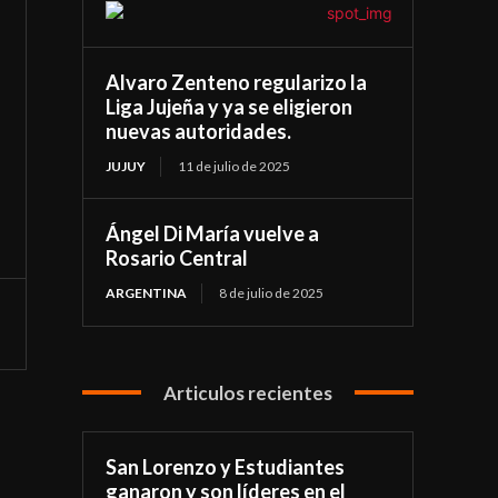
Alvaro Zenteno regularizo la
Liga Jujeña y ya se eligieron
nuevas autoridades.
JUJUY
11 de julio de 2025
Ángel Di María vuelve a
Rosario Central
ARGENTINA
8 de julio de 2025
Articulos recientes
San Lorenzo y Estudiantes
ganaron y son líderes en el