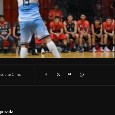
ess than 1
min.
mporada