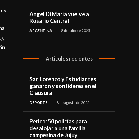
rus.
Ángel Di María vuelve a
Rosario Central
na
ARGENTINA
8 de julio de 2025
),
ión
Articulos recientes
San Lorenzo y Estudiantes
ganaron y son líderes en el
Clausura
DEPORTE
8 de agosto de 2025
Perico: 50 policías para
desalojar a una familia
campesina de Jujuy