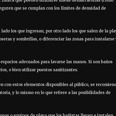
o. Indica que pueden utilizarse líneas demarcatorias (como
seguren que se cumplan con los límites de densidad de
n lado los que ingresan, por otro lado los que salen de la pla
oseras y sombrillas, o diferenciar las zonas para instalarse 
 espacios adecuados para lavarse las manos. Si son baños
os, o bien utilizar puestos sanitizantes.
en con estos elementos disponibles al público, se recomien
atoria, y lo mismo en lo que refiere a las posibilidades de
onas o equipos de playa que los bañistas lleven e instalen.