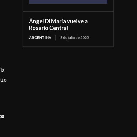
Ángel Di María vuelve a
Rosario Central
ARGENTINA
8 de julio de 2025
 la
tio
os