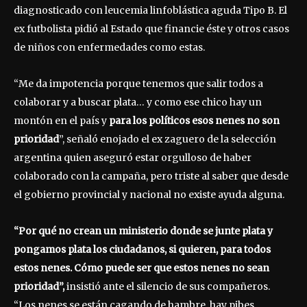
diagnosticado con leucemia linfoblástica aguda Tipo B. El
ex futbolista pidió al Estado que financie éste y otros casos
de niños con enfermedades como estas.
“Me da impotencia porque tenemos que salir todos a
colaborar y a buscar plata… y como ese chico hay un
montón en el país y
para los políticos esos nenes no son
prioridad
”, señaló enojado el ex zaguero de la selección
argentina quien aseguró estar orgulloso de haber
colaborado con la campaña, pero triste al saber que desde
el gobierno provincial y nacional no existe ayuda alguna.
“Por qué no crean un ministerio donde se junte plata y
pongamos plata los ciudadanos, si quieren, para todos
estos nenes. Cómo puede ser que estos nenes no sean
prioridad”,
insistió ante el silencio de sus compañeros.
“Los nenes se están cagando de hambre, hay pibes