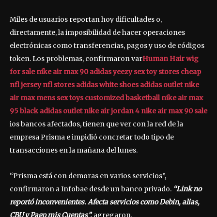
Miles de usuarios reportan hoy dificultades o,
directamente, la imposibilidad de hacer operaciones
electrónicas como transferencias, pagos y uso de códigos
token. Los problemas, confirmaron var
Human Hair wig
for sale
nike air max 90
adidas yeezy
sex toy stores
cheap
nfl jersey
nfl stores
adidas white shoes
adidas outlet
nike
air max mens
sex toys
customized basketball
nike air max
95 black
adidas outlet
nike air jordan 4
nike air max 90 sale
ios bancos afectados, tienen que ver con la red de la
empresa Prisma e impidió concretar todo tipo de
transacciones en la mañana del lunes.
“Prisma está con demoras en varios servicios”,
confirmaron a Infobae desde un banco privado.
“Link no
reportó inconvenientes. Afecta servicios como Debin, alias,
CBU y Pago mis Cuentas”,
agregaron.