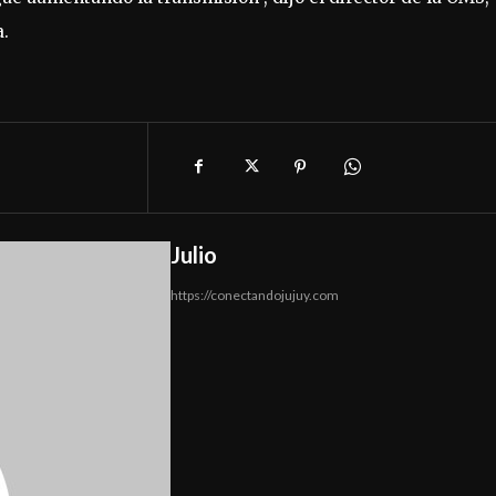
.
Julio
https://conectandojujuy.com