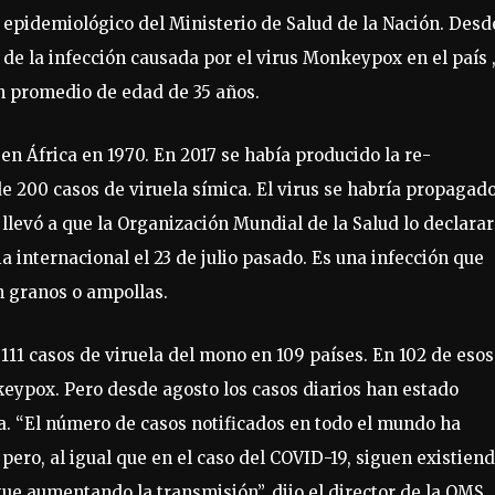
 epidemiológico del Ministerio de Salud de la Nación. Desd
e la infección causada por el virus Monkeypox en el país ,
un promedio de edad de 35 años.
en África en 1970. En 2017 se había producido la re-
e 200 casos de viruela símica. El virus se habría propagado
 llevó a que la Organización Mundial de la Salud lo declara
internacional el 23 de julio pasado. Es una infección que
n granos o ampollas.
111 casos de viruela del mono en 109 países. En 102 de esos
keypox. Pero desde agosto los casos diarios han estado
. “El número de casos notificados en todo el mundo ha
ro, al igual que en el caso del COVID-19, siguen existien
gue aumentando la transmisión”, dijo el director de la OMS,