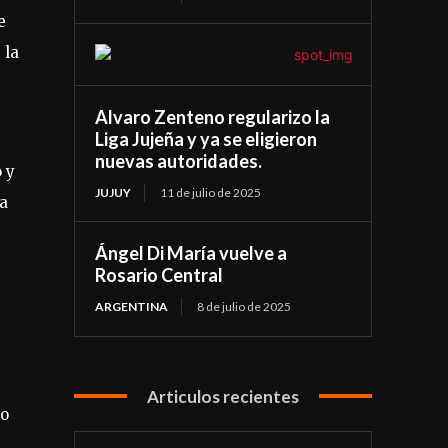
e
 la
Alvaro Zenteno regularizo la
Liga Jujeña y ya se eligieron
nuevas autoridades.
 y
JUJUY
11 de julio de 2025
ra
Ángel Di María vuelve a
Rosario Central
ARGENTINA
8 de julio de 2025
Articulos recientes
do