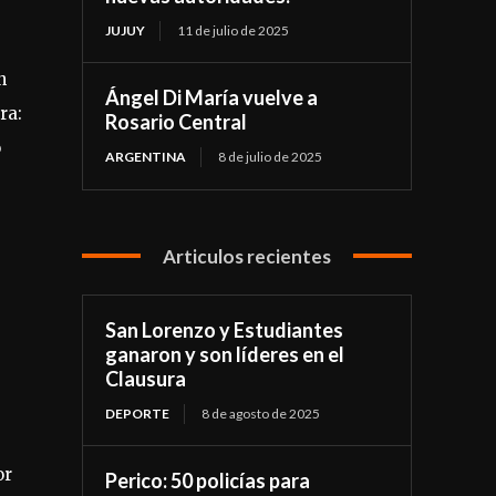
JUJUY
11 de julio de 2025
n
Ángel Di María vuelve a
ra:
Rosario Central
o
ARGENTINA
8 de julio de 2025
Articulos recientes
San Lorenzo y Estudiantes
ganaron y son líderes en el
Clausura
DEPORTE
8 de agosto de 2025
or
Perico: 50 policías para