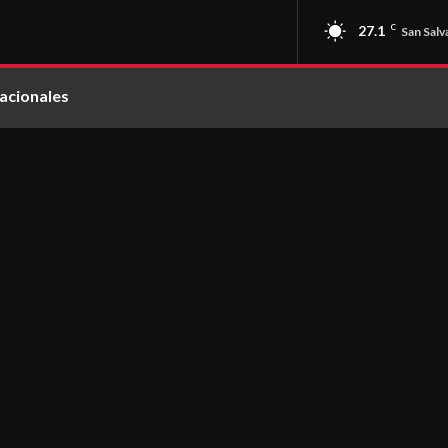
27.1
C
San Salv
acionales