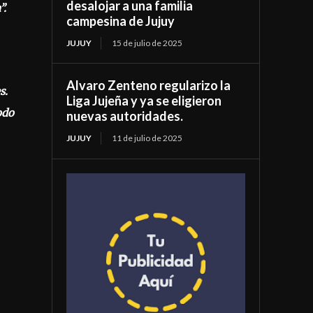
desalojar a una familia
”.
campesina de Jujuy
JUJUY
15 de julio de 2025
Alvaro Zenteno regularizo la
s.
Liga Jujeña y ya se eligieron
odo
nuevas autoridades.
JUJUY
11 de julio de 2025