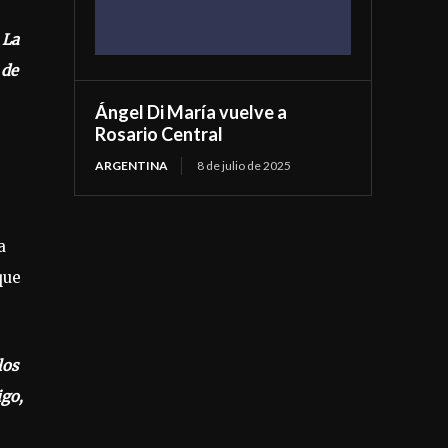
 La
 de
Ángel Di María vuelve a
Rosario Central
ARGENTINA
8 de julio de 2025
a
que
los
igo,