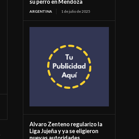
su perro en Mendoza
ARGENTINA
1 de julio de 2025
Alvaro Zenteno regularizo la
Liga Jujeña y ya se eligieron
.
nuevas autoridades.