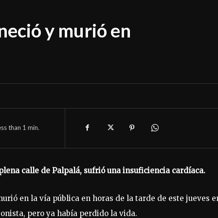
eció y murió en
ess than 1
min.
ena calle de Palpalá, sufrió una insuficiencia cardíaca.
rió en la vía pública en horas de la tarde de este jueves e
onista, pero ya había perdido la vida.