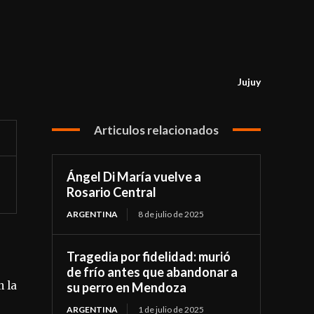
Jujuy
Articulos relacionados
Ángel Di María vuelve a
Rosario Central
ARGENTINA
8 de julio de 2025
Tragedia por fidelidad: murió
de frío antes que abandonar a
n la
su perro en Mendoza
ARGENTINA
1 de julio de 2025