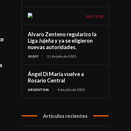
Alvaro Zenteno regularizo la
or
Liga Jujeña y ya se eligieron
nuevas autoridades.
JUJUY
11 de julio de 2025
a
Ángel Di María vuelve a
Rosario Central
ARGENTINA
8 de julio de 2025
Articulos recientes