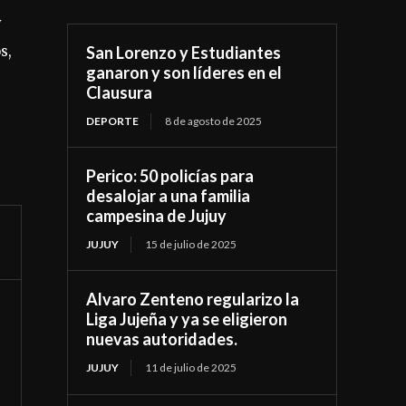
y
s,
San Lorenzo y Estudiantes
ganaron y son líderes en el
Clausura
DEPORTE
8 de agosto de 2025
Perico: 50 policías para
desalojar a una familia
campesina de Jujuy
JUJUY
15 de julio de 2025
Alvaro Zenteno regularizo la
Liga Jujeña y ya se eligieron
nuevas autoridades.
JUJUY
11 de julio de 2025