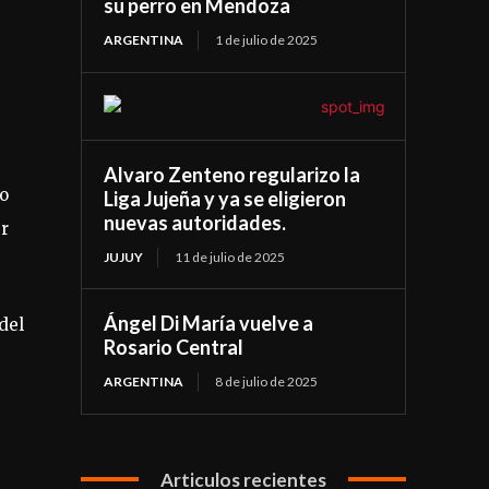
su perro en Mendoza
ARGENTINA
1 de julio de 2025
Alvaro Zenteno regularizo la
do
Liga Jujeña y ya se eligieron
nuevas autoridades.
er
JUJUY
11 de julio de 2025
Ángel Di María vuelve a
del
Rosario Central
ARGENTINA
8 de julio de 2025
Articulos recientes