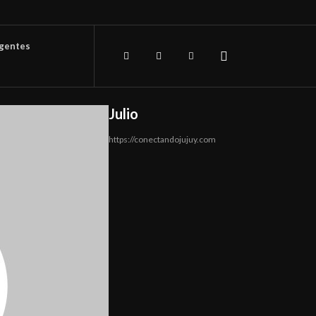
igentes
Julio
https://conectandojujuy.com