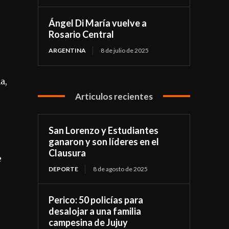
Ángel Di María vuelve a
Rosario Central
ARGENTINA
8 de julio de 2025
a,
Articulos recientes
San Lorenzo y Estudiantes
ganaron y son líderes en el
Clausura
e
DEPORTE
8 de agosto de 2025
Perico: 50 policías para
desalojar a una familia
campesina de Jujuy