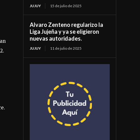
JUJUY
15 de julio de 2025
Alvaro Zenteno regularizo la
Liga Jujeña y ya se eligieron
nuevas autoridades.
ran
JUJUY
11 de julio de 2025
2.
re.