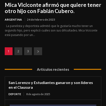
Mica Viciconte afirmó que quiere tener
otro hijo con Fabián Cubero.
ARGENTINA
24 de febrero de 2023
La panelista y deportista admitió que le gustaría mucho tener un
segundo hijo, pero explicó cuáles son sus dificultades. Mica Viciconte
está pasando por un...
1
2
3
Articulos recientes
San Lorenzo y Estudiantes ganaron y son líderes
en el Clausura
DEPORTE
8 de agosto de 2025