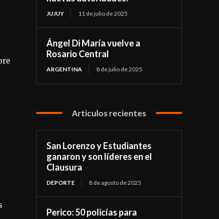
JUJUY
11 de julio de 2025
Ángel Di María vuelve a
Rosario Central
bre
ARGENTINA
8 de julio de 2025
Articulos recientes
San Lorenzo y Estudiantes
ganaron y son líderes en el
Clausura
DEPORTE
8 de agosto de 2025
s
Perico: 50 policías para