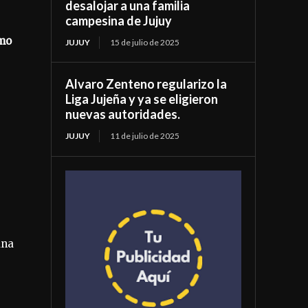
desalojar a una familia
campesina de Jujuy
ómo
JUJUY
15 de julio de 2025
Alvaro Zenteno regularizo la
Liga Jujeña y ya se eligieron
nuevas autoridades.
JUJUY
11 de julio de 2025
una