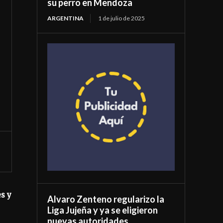
su perro en Mendoza
ARGENTINA
1 de julio de 2025
s y
Alvaro Zenteno regularizo la
Liga Jujeña y ya se eligieron
nuevas autoridades.